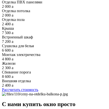
Отделка ПВХ панелями
2 000
a
Отделка потолка
2 000
a
Отделка пола
2 400
a
Крыша
7 500
a
Встроенный шкаф
7 200
a
Сушилка для белья
6 600
a
Монтаж электричества
4 800
a
Жалюзи
2 300
a
Сбивание порога
8 600
a
Внешняя отделка
2 400
a
Рассчитать стоимость
С нами купить окно просто