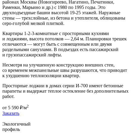
районах Москвы (Новогиреево, Нагатино, Печатники,
Раменки, Марьино и др.) с 1980 по 1995 годы. Это
двухподъездные башни высотой 19-25 этажей. Наружные
стены — трехслойные, из бетона и утеплителя, облицованы
серо-голубой мелкой плиткой.
Квартиры 1-2-3-комнатные с просторными кухнями
и лоджиями, высота потолков — 2,64 м. Планировки трешек
отличаются — могут быть с совмещенным или двумя
раздельными санузлами. В подъездах есть пассажирский
и грузопассажирский лифты.
Несмотря на улучшенную конструкцию внешних стен,
со временем межпанельные швы разрушаются, что приводит
к ухудшению теплоизоляции квартир.
Просторные лоджии в домах серии И-700 имеют бетонные
парапеты и выдержат теплое остекление без дополнительных
работ.
2
от
5 590
₽/м
Заказать
Экологичный
профиль