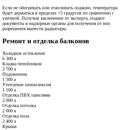
Если не обогревать или отапливать лоджию, температура
будет держаться в пределах +5 градусов по сравнению с
уличной. Получив заключение от эксперта, подают
документы в надзорные органы для получения от них
разрешения вынести радиаторы.
Ремонт и отделка балконов
Холодное остекление
6 300
a
Кладка пеноблоком
2 700
a
Подоконник
1 500
a
Утепление пеноплексом
1 100
a
Отделка ПВХ панелями
2 000
a
Отделка потолка
2 000
a
Отделка пола
2 400
a
Крыша