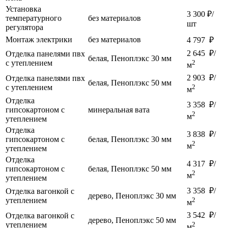
Установка
3 300 ₽/
температурного
без материалов
шт
регулятора
Монтаж электрики
без материалов
4 797 ₽
2 645 ₽/
Отделка панелями пвх
белая, Пеноплэкс 30 мм
с утеплением
2
м
2 903 ₽/
Отделка панелями пвх
белая, Пеноплэкс 50 мм
с утеплением
2
м
Отделка
3 358 ₽/
гипсокартоном с
минеральная вата
2
м
утеплением
Отделка
3 838 ₽/
гипсокартоном с
белая, Пеноплэкс 30 мм
2
м
утеплением
Отделка
4 317 ₽/
гипсокартоном с
белая, Пеноплэкс 50 мм
2
м
утеплением
3 358 ₽/
Отделка вагонкой с
дерево, Пеноплэкс 30 мм
утеплением
2
м
3 542 ₽/
Отделка вагонкой с
дерево, Пеноплэкс 50 мм
утеплением
2
м