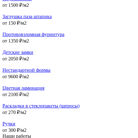
от
1500
₽/м2
Заглушка паза штапика
от
150
₽/м2
Противовзломная фурнитура
от
1350
₽/м2
Детские замки
от
2050
₽/м2
Нестандартной формы
от
9600
₽/м2
Цветная ламинация
от
2100
₽/м2
Раскладки в стеклопакеты (шпросы)
от
270
₽/м2
Ручки
от
300
₽/м2
Наши работы