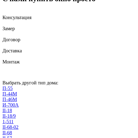
Консультация
Замер
Договор
Доставка
Монтаж
Выбрать другой тип дома:
П-55
П-44М
П-46М
И-700А
II-18
II-18/9
1-511
II-68-02
II-68