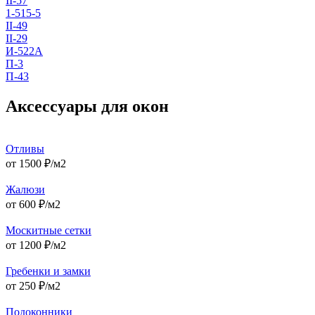
II-57
1-515-5
II-49
II-29
И-522А
П-3
П-43
Аксессуары для окон
Отливы
от
1500
₽/м2
Жалюзи
от
600
₽/м2
Москитные сетки
от
1200
₽/м2
Гребенки и замки
от
250
₽/м2
Подоконники