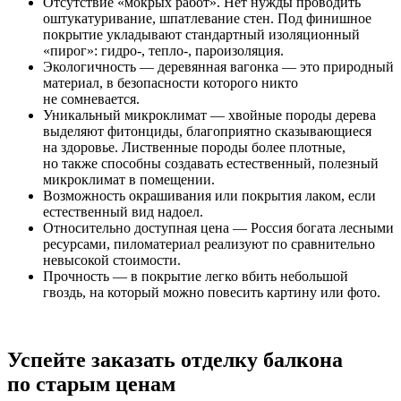
Отсутствие «мокрых работ». Нет нужды проводить
оштукатуривание, шпатлевание стен. Под финишное
покрытие укладывают стандартный изоляционный
«пирог»: гидро-, тепло-, пароизоляция.
Экологичность — деревянная вагонка — это природный
материал, в безопасности которого никто
не сомневается.
Уникальный микроклимат — хвойные породы дерева
выделяют фитонциды, благоприятно сказывающиеся
на здоровье. Лиственные породы более плотные,
но также способны создавать естественный, полезный
микроклимат в помещении.
Возможность окрашивания или покрытия лаком, если
естественный вид надоел.
Относительно доступная цена — Россия богата лесными
ресурсами, пиломатериал реализуют по сравнительно
невысокой стоимости.
Прочность — в покрытие легко вбить небольшой
гвоздь, на который можно повесить картину или фото.
Успейте заказать отделку балкона
по старым ценам