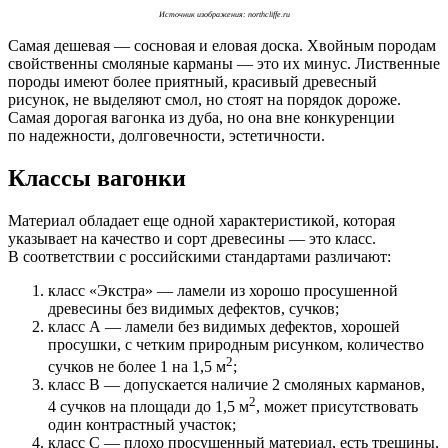
Источник изображения: northcliffe.ru
Самая дешевая — сосновая и еловая доска. Хвойным породам
свойственны смоляные карманы — это их минус. Лиственные
породы имеют более приятный, красивый древесный
рисунок, не выделяют смол, но стоят на порядок дороже.
Самая дорогая вагонка из дуба, но она вне конкуренции
по надежности, долговечности, эстетичности.
Классы вагонки
Материал обладает еще одной характеристикой, которая
указывает на качество и сорт древесины — это класс.
В соответствии с российскими стандартами различают:
класс «Экстра» — ламели из хорошо просушенной
древесины без видимых дефектов, сучков;
класс А — ламели без видимых дефектов, хорошей
просушки, с четким природным рисунком, количество
2
сучков не более 1 на 1,5 м
;
класс B — допускается наличие 2 смоляных карманов,
2
4 сучков на площади до 1,5 м
, может присутствовать
один контрастный участок;
класс C — плохо просушенный материал, есть трещины,