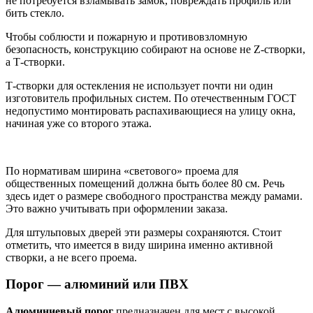
не потребуется взламывать замок, повреждать профиль или
бить стекло.
Чтобы соблюсти и пожарную и противовзломную
безопасность, конструкцию собирают на основе не Z-створки,
а Т-створки.
Т-створки для остекления не использует почти ни один
изготовитель профильных систем. По отечественным ГОСТ
недопустимо монтировать распахивающиеся на улицу окна,
начиная уже со второго этажа.
По нормативам ширина «светового» проема для
общественных помещений должна быть более 80 см. Речь
здесь идет о размере свободного пространства между рамами.
Это важно учитывать при оформлении заказа.
Для штульповых дверей эти размеры сохраняются. Стоит
отметить, что имеется в виду ширина именно активной
створки, а не всего проема.
Порог — алюминий или ПВХ
Алюминиевый порог
предназначен для мест с высокой