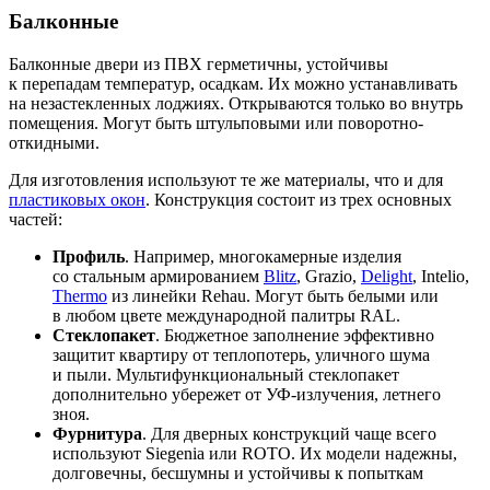
Балконные
Балконные двери из ПВХ герметичны, устойчивы
к перепадам температур, осадкам. Их можно устанавливать
на незастекленных лоджиях. Открываются только во внутрь
помещения. Могут быть штульповыми или поворотно-
откидными.
Для изготовления используют те же материалы, что и для
пластиковых окон
. Конструкция состоит из трех основных
частей:
Профиль
. Например, многокамерные изделия
со стальным армированием
Blitz
, Grazio,
Delight
, Intelio,
Thermo
из линейки Rehau. Могут быть белыми или
в любом цвете международной палитры RAL.
Стеклопакет
. Бюджетное заполнение эффективно
защитит квартиру от теплопотерь, уличного шума
и пыли. Мультифункциональный стеклопакет
дополнительно убережет от УФ-излучения, летнего
зноя.
Фурнитура
. Для дверных конструкций чаще всего
используют Siegenia или ROTO. Их модели надежны,
долговечны, бесшумны и устойчивы к попыткам