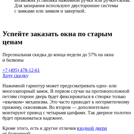
Возможна установка нажимной ручки или ручки-скобы.
Для запирания используют двусторонние системы
с замками или замком и заверткой.
Успейте заказать окна по старым
ценам
Персональная скидка до конца недели до 57% на окна
и балконы
+7 (495) 478-12-61
Хочу скидку
Нажимной гарнитур может предусматривать одно- или
многозапорный замок. В первом случае на противоположной
петлям стороне дверь будет фиксироваться в створке только
«язычком» механизма. Это часто приводит к негерметичному
прижиму, сквознякам. Во втором — дополнительно
монтируют привод с четырьмя цапфами. Так дверное полотно
будет прижиматься надежнее.
Кроме этого, есть и другие отличия
входной двери
от балконной: