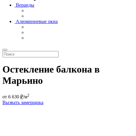
Веранды
Алюминиевые окна
Остекление балкона в
Марьино
2
от
6 630
₽
/м
Вызвать замерщика