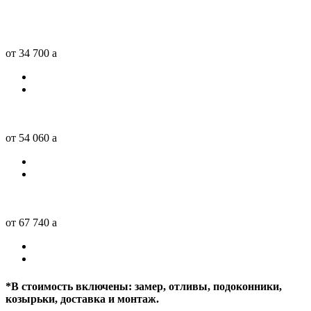
от 34 700
a
от 54 060
a
от 67 740
a
*
В стоимость включены: замер, отливы, подоконники,
козырьки, доставка и монтаж.