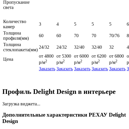
Пропускание
света
Количество
3
4
5
5
5
6
камер
Толщина
60
60
70
70
70/76
профиля(мм)
Толщина
24/32
24/32
32/40
32/40
32
4
стеклопакета(мм)
от 4800
от 5300
от 6000
от 6200
от 6800
о
Цена
2
2
2
2
2
р/м
р/м
р/м
р/м
р/м
р
Заказать
Заказать
Заказать
Заказать
Заказать
З
Профиль Delight Design в интерьере
Загрузка виджета...
Дополнительные характеристики РЕХАУ Delight
Design