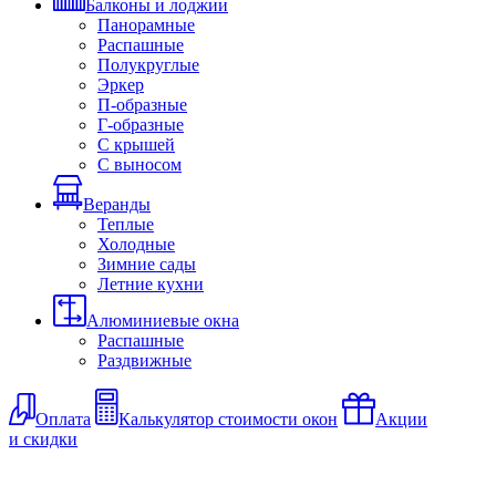
Балконы и лоджии
Панорамные
Распашные
Полукруглые
Эркер
П-образные
Г-образные
С крышей
С выносом
Веранды
Теплые
Холодные
Зимние сады
Летние кухни
Алюминиевые окна
Распашные
Раздвижные
Оплата
Калькулятор стоимости окон
Акции
и скидки