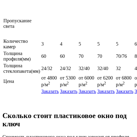
Пропускание
света
Количество
3
4
5
5
5
6
камер
Толщина
60
60
70
70
70/76
профиля(мм)
Толщина
24/32
24/32
32/40
32/40
32
4
стеклопакета(мм)
от 4800
от 5300
от 6000
от 6200
от 6800
о
Цена
2
2
2
2
2
р/м
р/м
р/м
р/м
р/м
р
Заказать
Заказать
Заказать
Заказать
Заказать
З
Сколько стоит пластиковое окно под
ключ
Стоимость пластикового окна под ключ зависит от профиля,