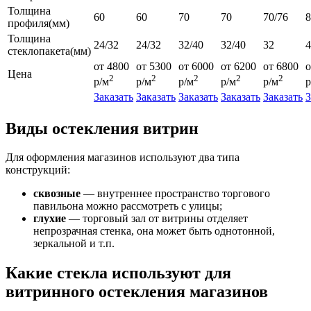
Толщина
60
60
70
70
70/76
профиля(мм)
Толщина
24/32
24/32
32/40
32/40
32
4
стеклопакета(мм)
от 4800
от 5300
от 6000
от 6200
от 6800
о
Цена
2
2
2
2
2
р/м
р/м
р/м
р/м
р/м
р
Заказать
Заказать
Заказать
Заказать
Заказать
З
Виды остекления витрин
Для оформления магазинов используют два типа
конструкций:
сквозные
— внутреннее пространство торгового
павильона можно рассмотреть с улицы;
глухие
— торговый зал от витрины отделяет
непрозрачная стенка, она может быть однотонной,
зеркальной и т.п.
Какие стекла используют для
витринного остекления магазинов