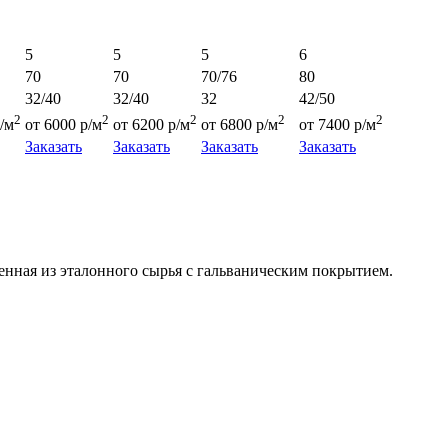
5
5
5
6
70
70
70/76
80
32/40
32/40
32
42/50
2
2
2
2
2
/м
от 6000 р/м
от 6200 р/м
от 6800 р/м
от 7400 р/м
Заказать
Заказать
Заказать
Заказать
нная из эталонного сырья с гальваническим покрытием.