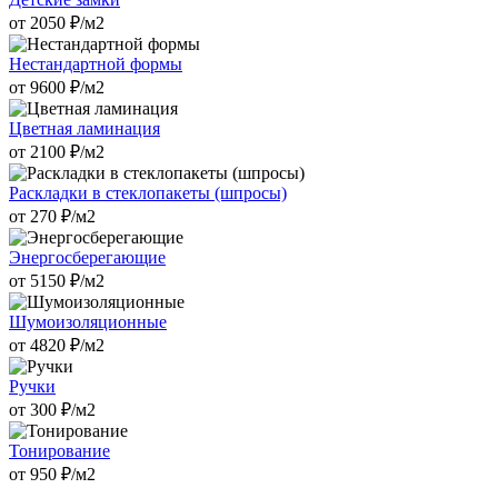
от
2050
₽/м2
Нестандартной формы
от
9600
₽/м2
Цветная ламинация
от
2100
₽/м2
Раскладки в стеклопакеты (шпросы)
от
270
₽/м2
Энергосберегающие
от
5150
₽/м2
Шумоизоляционные
от
4820
₽/м2
Ручки
от
300
₽/м2
Тонирование
от
950
₽/м2