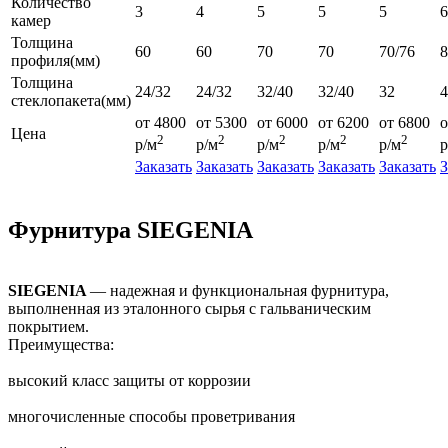
Количество
3
4
5
5
5
6
камер
Толщина
60
60
70
70
70/76
профиля(мм)
Толщина
24/32
24/32
32/40
32/40
32
4
стеклопакета(мм)
от 4800
от 5300
от 6000
от 6200
от 6800
о
Цена
2
2
2
2
2
р/м
р/м
р/м
р/м
р/м
р
Заказать
Заказать
Заказать
Заказать
Заказать
З
Фурнитура SIEGENIA
SIEGENIA
— надежная и функциональная фурнитура,
выполненная из эталонного сырья с гальваническим
покрытием.
Преимущества:
высокий класс защиты от коррозии
многочисленные способы проветривания