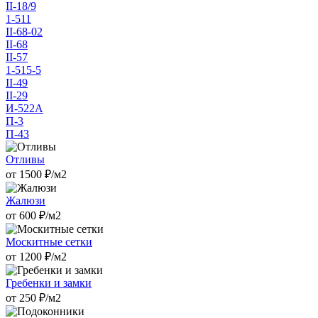
II-18/9
1-511
II-68-02
II-68
II-57
1-515-5
II-49
II-29
И-522А
П-3
П-43
Отливы
от
1500
₽/м2
Жалюзи
от
600
₽/м2
Москитные сетки
от
1200
₽/м2
Гребенки и замки
от
250
₽/м2