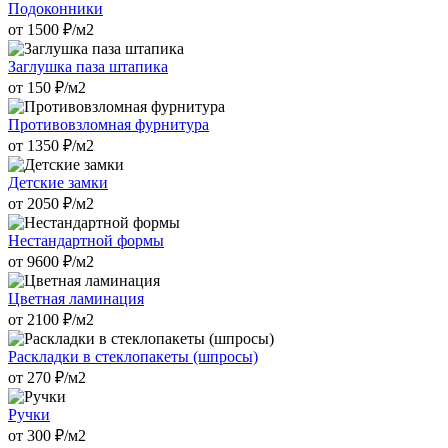
Подоконники
от
1500
₽/м2
Заглушка паза штапика
от
150
₽/м2
Противовзломная фурнитура
от
1350
₽/м2
Детские замки
от
2050
₽/м2
Нестандартной формы
от
9600
₽/м2
Цветная ламинация
от
2100
₽/м2
Раскладки в стеклопакеты (шпросы)
от
270
₽/м2
Ручки
от
300
₽/м2