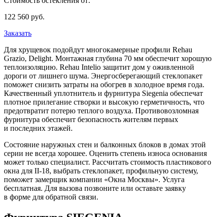
Стоимость остекления от:
122 560
руб.
Заказать
Для хрущевок подойдут многокамерные профили Rehau
Grazio, Delight. Монтажная глубина 70 мм обеспечит хорошую
теплоизоляцию. Rehau Intelio защитит дом у оживленной
дороги от лишнего шума. Энергосберегающий стеклопакет
поможет снизить затраты на обогрев в холодное время года.
Качественный уплотнитель и фурнитура Siegenia обеспечат
плотное прилегание створки и высокую герметичность, что
предотвратит потерю теплого воздуха. Противовозломная
фурнитура обеспечит безопасность жителям первых
и последних этажей.
Состояние наружных стен и балконных блоков в домах этой
серии не всегда хорошее. Оценить степень износа основания
может только специалист. Рассчитать стоимость пластикового
окна для II-18, выбрать стеклопакет, профильную систему,
поможет замерщик компании «Окна Москвы». Услуга
бесплатная. Для вызова позвоните или оставьте заявку
в форме для обратной связи.