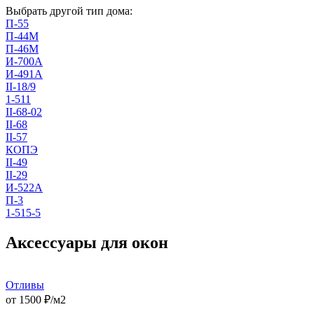
Выбрать другой тип дома:
П-55
П-44М
П-46М
И-700А
И-491А
II-18/9
1-511
II-68-02
II-68
II-57
КОПЭ
II-49
II-29
И-522А
П-3
1-515-5
Аксессуары для окон
Отливы
от
1500
₽/м2