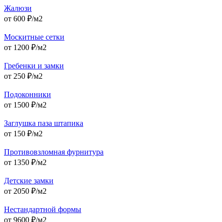
Жалюзи
от
600
₽/м2
Москитные сетки
от
1200
₽/м2
Гребенки и замки
от
250
₽/м2
Подоконники
от
1500
₽/м2
Заглушка паза штапика
от
150
₽/м2
Противовзломная фурнитура
от
1350
₽/м2
Детские замки
от
2050
₽/м2
Нестандартной формы
от
9600
₽/м2